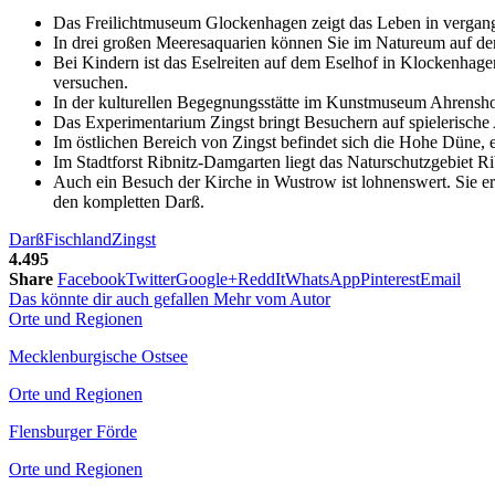
Das Freilichtmuseum Glockenhagen zeigt das Leben in vergan
In drei großen Meeresaquarien können Sie im Natureum auf de
Bei Kindern ist das Eselreiten auf dem Eselhof in Klockenhage
versuchen.
In der kulturellen Begegnungsstätte im Kunstmuseum Ahrensho
Das Experimentarium Zingst bringt Besuchern auf spielerische
Im östlichen Bereich von Zingst befindet sich die Hohe Düne, e
Im Stadtforst Ribnitz-Damgarten liegt das Naturschutzgebiet R
Auch ein Besuch der Kirche in Wustrow ist lohnenswert. Sie e
den kompletten Darß.
Darß
Fischland
Zingst
4.495
Share
Facebook
Twitter
Google+
ReddIt
WhatsApp
Pinterest
Email
Das könnte dir auch gefallen
Mehr vom Autor
Orte und Regionen
Mecklenburgische Ostsee
Orte und Regionen
Flensburger Förde
Orte und Regionen