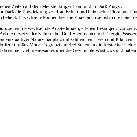
genen Zeiten auf dem Mecklenburger Land und in Darß-Zingst.
m Darß die Entwicklung von Landschaft und heimischer Flora und Fau
n beliebt. Erwachsene können hier die Zügel auch selbst in die Hand 
op, sehen Sie wechselnde Ausstellungen, erleben Lesungen, Konzerte
 Art die Gesetze der Natur nahe. Bei Experimenten mit Energie, Wass
in einzigartiger Naturschauplatz mit zahlreichen Tieren und Pflanzen.
ibnitzer Großes Moor. Es grenzt auf drei Seiten an die Rostocker Hei
rfahren hier viel Interessantes über die Geschichte Wustrows und ha