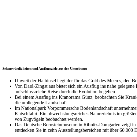
Sehenswürdigkeiten und Ausflugsziele aus der Umgebung:
Unweit der Halbinsel liegt der für das Gold des Meeres, den B
Von Darß-Zingst aus bietet sich ein Ausflug ins nahe gelegen
aufschlussreiche Reise durch die Evolution begeben.
Bei einem Ausflug ins Kranorama Günz, beobachten Sie Kraniche
die umliegende Landschaft.
Im Nationalpark Vorpommersche Bodenlandschaft unternehmen 
Kutschfahrt. Ein abwechslungsreiches Naturerlebnis im größte
von Zugvögeln beobachtet werden.
Das Deutsche Bernsteinmuseum in Ribnitz-Damgarten zeigt in 1
entdecken Sie in zehn Ausstellungsbereichen mit über 60.000 