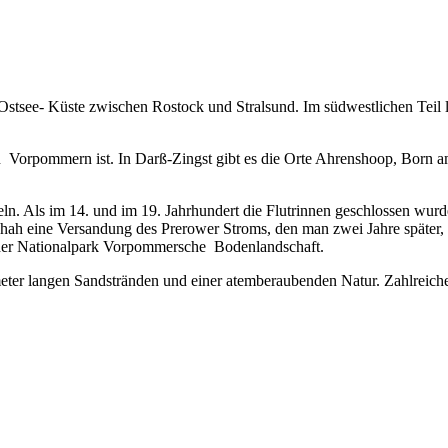
Ostsee- Küste zwischen Rostock und Stralsund. Im südwestlichen Teil l
on Vorpommern ist. In Darß-Zingst gibt es die Orte Ahrenshoop, Born
eln. Als im 14.
und im 19. Jahrhundert die Flutrinnen geschlossen wur
h eine Versandung des Prerower Stroms, den man zwei Jahre später, 1
t der Nationalpark Vorpommersche Bodenlandschaft.
eter langen Sandstränden und einer atemberaubenden Natur. Zahlreiche 