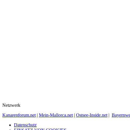
Netzwerk
Kanarenforum.net
|
Mein-Mallorca.net
|
Ostsee-Inside.net
|
Bayernwe
Datenschutz