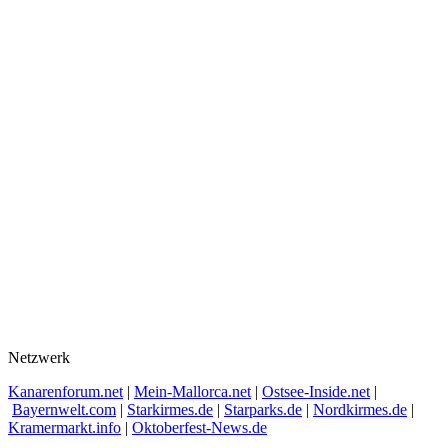
Netzwerk
Kanarenforum.net
|
Mein-Mallorca.net
|
Ostsee-Inside.net
|
Bayernwelt.com
|
Starkirmes.de
|
Starparks.de
|
Nordkirmes.de
|
Kramermarkt.info
|
Oktoberfest-News.de