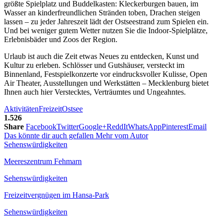
größte Spielplatz und Buddelkasten: Kleckerburgen bauen, im
Wasser an kinderfreundlichen Stränden toben, Drachen steigen
lassen – zu jeder Jahreszeit lädt der Ostseestrand zum Spielen ein.
Und bei weniger gutem Wetter nutzen Sie die Indoor-Spielplätze,
Erlebnisbäder und Zoos der Region.
Urlaub ist auch die Zeit etwas Neues zu entdecken, Kunst und
Kultur zu erleben. Schlösser und Gutshäuser, versteckt im
Binnenland, Festspielkonzerte vor eindrucksvoller Kulisse, Open
Air Theater, Ausstellungen und Werkstätten – Mecklenburg bietet
Ihnen auch hier Verstecktes, Verträumtes und Ungeahntes.
Aktivitäten
Freizeit
Ostsee
1.526
Share
Facebook
Twitter
Google+
ReddIt
WhatsApp
Pinterest
Email
Das könnte dir auch gefallen
Mehr vom Autor
Sehenswürdigkeiten
Meereszentrum Fehmarn
Sehenswürdigkeiten
Freizeitvergnügen im Hansa-Park
Sehenswürdigkeiten