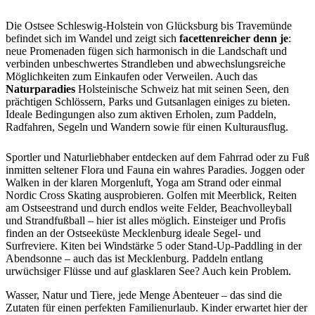
Die Ostsee Schleswig-Holstein von Glücksburg bis Travemünde
befindet sich im Wandel und zeigt sich
facettenreicher denn je
:
neue Promenaden fügen sich harmonisch in die Landschaft und
verbinden unbeschwertes Strandleben und abwechslungsreiche
Möglichkeiten zum Einkaufen oder Verweilen. Auch das
Naturparadies
Holsteinische Schweiz hat mit seinen Seen, den
prächtigen Schlössern, Parks und Gutsanlagen einiges zu bieten.
Ideale Bedingungen also zum aktiven Erholen, zum Paddeln,
Radfahren, Segeln und Wandern sowie für einen Kulturausflug.
Sportler und Naturliebhaber entdecken auf dem Fahrrad oder zu Fuß
inmitten seltener Flora und Fauna ein wahres Paradies. Joggen oder
Walken in der klaren Morgenluft, Yoga am Strand oder einmal
Nordic Cross Skating ausprobieren. Golfen mit Meerblick, Reiten
am Ostseestrand und durch endlos weite Felder, Beachvolleyball
und Strandfußball – hier ist alles möglich. Einsteiger und Profis
finden an der Ostseeküste Mecklenburg ideale Segel- und
Surfreviere. Kiten bei Windstärke 5 oder Stand-Up-Paddling in der
Abendsonne – auch das ist Mecklenburg. Paddeln entlang
urwüchsiger Flüsse und auf glasklaren See? Auch kein Problem.
Wasser, Natur und Tiere, jede Menge Abenteuer – das sind die
Zutaten für einen perfekten Familienurlaub. Kinder erwartet hier der