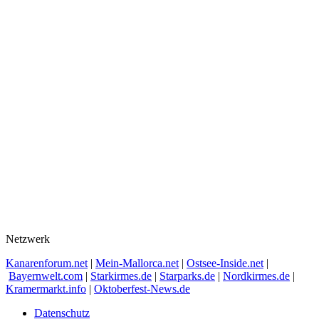
Netzwerk
Kanarenforum.net
|
Mein-Mallorca.net
|
Ostsee-Inside.net
|
Bayernwelt.com
|
Starkirmes.de
|
Starparks.de
|
Nordkirmes.de
|
Kramermarkt.info
|
Oktoberfest-News.de
Datenschutz