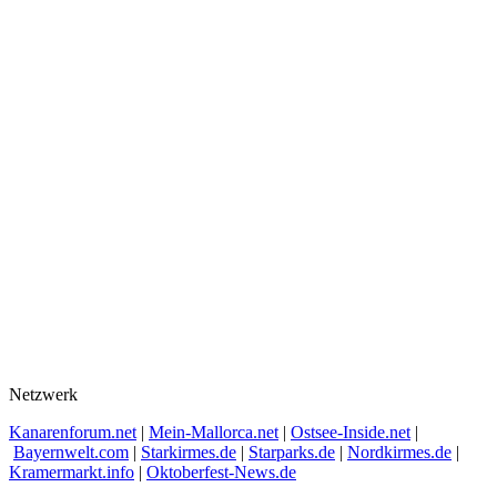
Netzwerk
Kanarenforum.net
|
Mein-Mallorca.net
|
Ostsee-Inside.net
|
Bayernwelt.com
|
Starkirmes.de
|
Starparks.de
|
Nordkirmes.de
|
Kramermarkt.info
|
Oktoberfest-News.de