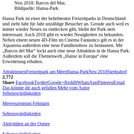
Neu 2018: Barcos del Mar,
Bildquelle: Hansa-Park
Hansa Park ist einer der beliebtesten Freizeitparks in Deutschland
und zieht Jahr für Jahr unzählige Besucher an. Gerade auch weil es
immer wieder Neues zu entdecken gibt, bleibt der Park stets
interessant. Auch 2018 gibt es wieder Neuigkeiten zu bekunden.
Neben einem neuen 4D-Film im Cinema Fantastico gilt es in der
Aquarena außerdem eine neue Familienshow zu bestaunen. Mit
„Barcos del Mar“ lockt auch eine neue Attraktion in de Hansa Park.
Außerdem soll die Themenwelt „Hanse in Europa“ eine
Erweiterung erhalten.
Attraktionen
Freizeitpark am Meer
Hansa-Park
Neu 2018
Sierksdorf
2.772
Share
Facebook
Twitter
Google+
ReddIt
WhatsApp
Pinterest
Email
Das könnte dir auch gefallen
Mehr vom Autor
Sehenswürdigkeiten
Meereszentrum Fehmarn
Sehenswürdigkeiten
Aktivitäten an der Ostsee
Sehenswürdigkeiten