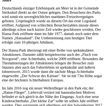
Share
Deutschlands einziger Erlebnispark am Meer ist in der Gemeinde
Sierksdorf direkt an der Ostsee gelegen. Den Besuchern des Parks
wird somit ein unvergleichliches maritimes Freizeitvergnügen
geboten. Ursprünglich wurde an diesem Ort das erste Legoland
eröffnet. Aufgrund von schlechten Besucherzahlen musste dieses
allerdings schon nach kurzer Zeit wieder geschlossen werden. Der
Hansa Park eröffnete dann im Jahr 1977, damals noch unter dem
Namen „Hansaland“. Die Umbenennung zum heutigen Titel
erfolgte zum 10-jährigen Jubiläum.
Der Hansa-Park überzeugt mit einer Reihe von spektakulären
Attraktionen. Darunter zählt beispielsweise auch der „Fluch von
Novgorod“, eine Achterbahn, welche 2009 eröffnete. Besonders die
Thematisierungen der Attraktionen bringen die Besucher zum
Staunen aber auch das Fahrerlebnis ist spektakulär und äußerst
lohnenswert. 2015 wurde dann die nächste Mega-Achterbahn
eingeweiht: „Der Schwur des Kärnan“. Sie ist mit 73m Höhe sogar
eine der höchsten Achterbahnen Europas.
Im Jahr 2016 zog ein neuer Wellenflieger in den Park ein; der
„Hanse-Flieger“. Liebevoll verziert mit hanseatischen Motiven
befindet er sich gleich in der Nähe des Eingangs. Auch eine neue
Kinderachterbahn „Der kleine Zar“ sollte im selben Jahr eröffnet
werden. Dies verzögerte sich allerdings auf den Saisonbeginn 2017.